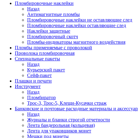
Пломбировочные наклейки
Назад
Антимагнитные пломбы
Пломбировочные наклейки не оставляющие след
Пломбировочные наклейки оставляющие след
Наклейки защитные
Пломбировочный скотч
Пломбы-индикаторы магнитного воздействия
Пломбы применяемые с проволокой
Проволока пломбировочная
Специальные пакеты
Назад
Курьерский пакет
Сейф-пакет
Плашки и печати
Инструмент
Назад
Пломбиратор
Трос-3, Трос-5, Клещи-Кусачки страж
Банковские и почтовые расходные материалы и аксессуа
Назад
Журналы и бланки строгой отчетности
Лента бандерольная (кольцевая)
Лента для упаковщиков монет
Мешки под монеты