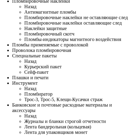
Пломбировочные наклейки
Назад
Антимагнитные пломбы
Пломбировочные наклейки не оставляющие след
Пломбировочные наклейки оставляющие след
Наклейки защитные
Пломбировочный скотч
Пломбы-индикаторы магнитного воздействия
Пломбы применяемые с проволокой
Проволока пломбировочная
Специальные пакеты
Назад
Курьерский пакет
Сейф-пакет
Плашки и печати
Инструмент
Назад
Пломбиратор
Трос-3, Трос-5, Клещи-Кусачки страж
Банковские и почтовые расходные материалы и
аксессуары
Назад
Журналы и бланки строгой отчетности
Лента бандерольная (кольцевая)
Лента для упаковщиков монет