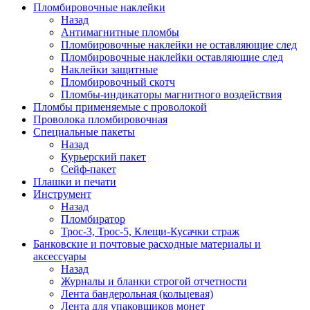
Пломбировочные наклейки
Назад
Антимагнитные пломбы
Пломбировочные наклейки не оставляющие след
Пломбировочные наклейки оставляющие след
Наклейки защитные
Пломбировочный скотч
Пломбы-индикаторы магнитного воздействия
Пломбы применяемые с проволокой
Проволока пломбировочная
Специальные пакеты
Назад
Курьерский пакет
Сейф-пакет
Плашки и печати
Инструмент
Назад
Пломбиратор
Трос-3, Трос-5, Клещи-Кусачки страж
Банковские и почтовые расходные материалы и
аксессуары
Назад
Журналы и бланки строгой отчетности
Лента бандерольная (кольцевая)
Лента для упаковщиков монет