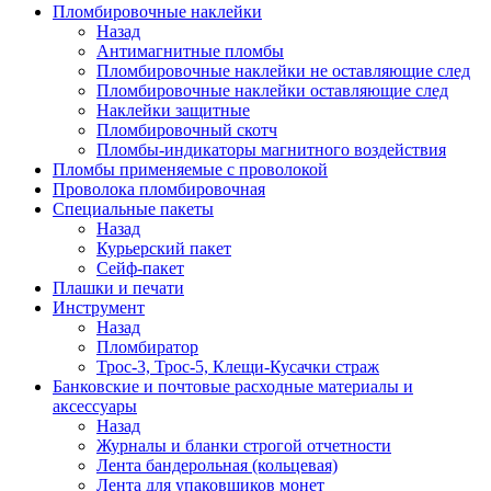
Пломбировочные наклейки
Назад
Антимагнитные пломбы
Пломбировочные наклейки не оставляющие след
Пломбировочные наклейки оставляющие след
Наклейки защитные
Пломбировочный скотч
Пломбы-индикаторы магнитного воздействия
Пломбы применяемые с проволокой
Проволока пломбировочная
Специальные пакеты
Назад
Курьерский пакет
Сейф-пакет
Плашки и печати
Инструмент
Назад
Пломбиратор
Трос-3, Трос-5, Клещи-Кусачки страж
Банковские и почтовые расходные материалы и
аксессуары
Назад
Журналы и бланки строгой отчетности
Лента бандерольная (кольцевая)
Лента для упаковщиков монет