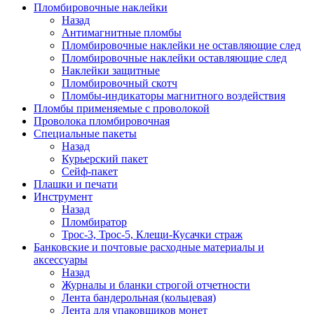
Пломбировочные наклейки
Назад
Антимагнитные пломбы
Пломбировочные наклейки не оставляющие след
Пломбировочные наклейки оставляющие след
Наклейки защитные
Пломбировочный скотч
Пломбы-индикаторы магнитного воздействия
Пломбы применяемые с проволокой
Проволока пломбировочная
Специальные пакеты
Назад
Курьерский пакет
Сейф-пакет
Плашки и печати
Инструмент
Назад
Пломбиратор
Трос-3, Трос-5, Клещи-Кусачки страж
Банковские и почтовые расходные материалы и
аксессуары
Назад
Журналы и бланки строгой отчетности
Лента бандерольная (кольцевая)
Лента для упаковщиков монет