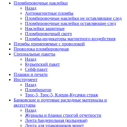
Пломбировочные наклейки
Назад
Антимагнитные пломбы
Пломбировочные наклейки не оставляющие след
Пломбировочные наклейки оставляющие след
Наклейки защитные
Пломбировочный скотч
Пломбы-индикаторы магнитного воздействия
Пломбы применяемые с проволокой
Проволока пломбировочная
Специальные пакеты
Назад
Курьерский пакет
Сейф-пакет
Плашки и печати
Инструмент
Назад
Пломбиратор
Трос-3, Трос-5, Клещи-Кусачки страж
Банковские и почтовые расходные материалы и
аксессуары
Назад
Журналы и бланки строгой отчетности
Лента бандерольная (кольцевая)
Лента для упаковщиков монет