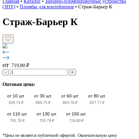
Главная
•
Каталог
•
Запорно-пломбировочные устройства
(ЗПУ)
•
Пломбы для контейнеров
•
Страж-Барьер К
Страж-Барьер К
от
719.80
₽
-
+
Оптовая цена:
от 10 шт.
от 30 шт.
от 60 шт.
от 80 шт.
935.74
₽
899.75
₽
863.76
₽
827.77
₽
от 110 шт.
от 130 шт.
от 150 шт.
791.78
₽
755.79
₽
719.80
₽
*Цена не является публичной офертой. Окончательную цену