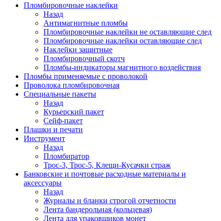
Пломбировочные наклейки
Назад
Антимагнитные пломбы
Пломбировочные наклейки не оставляющие след
Пломбировочные наклейки оставляющие след
Наклейки защитные
Пломбировочный скотч
Пломбы-индикаторы магнитного воздействия
Пломбы применяемые с проволокой
Проволока пломбировочная
Специальные пакеты
Назад
Курьерский пакет
Сейф-пакет
Плашки и печати
Инструмент
Назад
Пломбиратор
Трос-3, Трос-5, Клещи-Кусачки страж
Банковские и почтовые расходные материалы и
аксессуары
Назад
Журналы и бланки строгой отчетности
Лента бандерольная (кольцевая)
Лента для упаковщиков монет