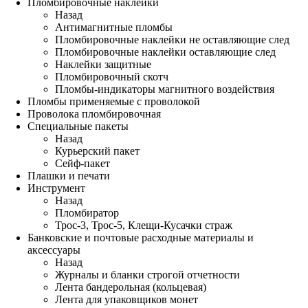
Пломбировочные наклейки
Назад
Антимагнитные пломбы
Пломбировочные наклейки не оставляющие след
Пломбировочные наклейки оставляющие след
Наклейки защитные
Пломбировочный скотч
Пломбы-индикаторы магнитного воздействия
Пломбы применяемые с проволокой
Проволока пломбировочная
Специальные пакеты
Назад
Курьерский пакет
Сейф-пакет
Плашки и печати
Инструмент
Назад
Пломбиратор
Трос-3, Трос-5, Клещи-Кусачки страж
Банковские и почтовые расходные материалы и
аксессуары
Назад
Журналы и бланки строгой отчетности
Лента бандерольная (кольцевая)
Лента для упаковщиков монет