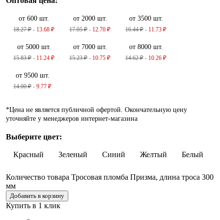
Оптовая цена:
от 600 шт.
от 2000 шт.
от 3500 шт.
18.27
₽
-
13.68
₽
17.05
₽
-
12.70
₽
16.44
₽
-
11.73
₽
от 5000 шт.
от 7000 шт.
от 8000 шт.
15.83
₽
-
11.24
₽
15.23
₽
-
10.75
₽
14.62
₽
-
10.26
₽
от 9500 шт.
14.00
₽
-
9.77
₽
*Цена не является публичной офертой. Окончательную цену
уточняйте у менеджеров интернет-магазина
Выберите цвет:
Красный
Зеленый
Синий
Желтый
Белый
Количество товара Тросовая пломба Призма, длина троса 300
мм
Добавить в корзину
Купить в 1 клик